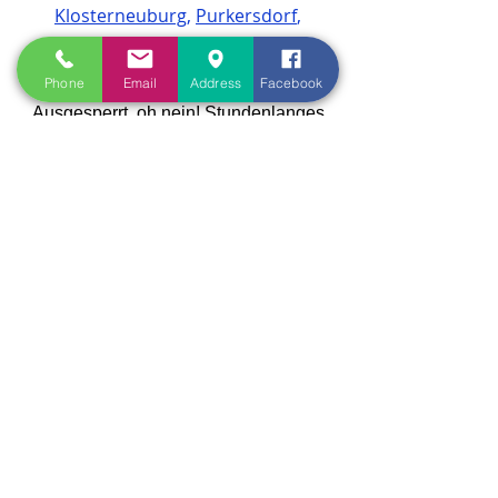
Klosterneuburg
,
Purkersdorf
,
Breitenfurt bei Wien
, etc
.
Phone
Email
Address
Facebook
Ausgesperrt, oh nein! Stundenlanges
Warten auf der Treppe? Drinnen hören
Sie das Telefon klingeln? Aber keine
Panik, Schlüsseldienst NATAN hilft
sofort und zuverlässig. 24 Stunden
Service und freundliche Mitarbeiter mit
Humor und Sachverstand versprechen
Hilfe in der Sicherheitstechnik. Natan
ist der Aufsperrdienst in Wien, dem du
vertrauen kannst!
Aus aktuellem Anlass warnen Polizei