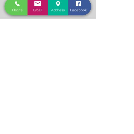
Wir kommen innerhalb von ca. 30
Minuten.
Phone
Email
Address
Facebook
Egal, welches Schloß Sie in Ihrer
Wohnungstür eingebaut haben – der
Aufsperrdienst 1020 Wien kann Ihre
Wohnungstür in kurzer Zeit öffnen.
Wir achten darauf, dass Ihr Schloß dabei
nicht zerstört wird. Es gibt allerdings
wenige Schlösser, bei denen man
anschließend ein neues Schloß brauchen
wird. Wir vom Schlüsseldienst 1020 Wien
beraten Sie hierzu sehr gerne.
24 Stunden Hotline:
+43 676 36 33 856
24/7 Notfall Hotline: