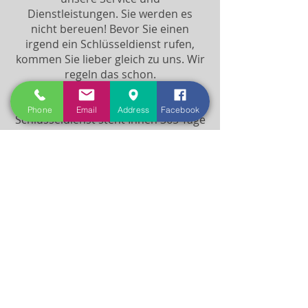
Dienstleistungen. Sie werden es
nicht bereuen! Bevor Sie einen
irgend ein Schlüsseldienst rufen,
kommen Sie lieber gleich zu uns. Wir
regeln das schon.
Unser Aufsperrdienst und
Phone
Email
Address
Facebook
Schlüsseldienst steht Ihnen 365 Tage
im Jahr von
0-24 Uhr zur Verfügung. Promptes
Erscheinen auch an Sonn- und
Feiertagen.
24 Stunden Hotline:
+43 676 36 33 856
24/7 Notfall Hotline:
0676 36 33 856