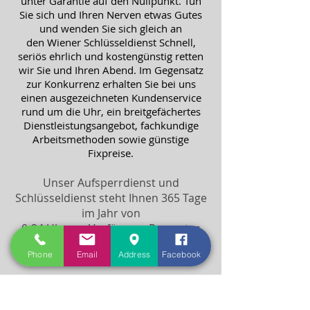
unter Garantie auf den Nullpunkt. Tun
Sie sich und Ihren Nerven etwas Gutes
und wenden Sie sich gleich an
den Wiener Schlüsseldienst Schnell,
seriös ehrlich und kostengünstig retten
wir Sie und Ihren Abend. Im Gegensatz
zur Konkurrenz erhalten Sie bei uns
einen ausgezeichneten Kundenservice
rund um die Uhr, ein breitgefächertes
Dienstleistungsangebot, fachkundige
Arbeitsmethoden sowie günstige
Fixpreise.
Unser Aufsperrdienst und
Schlüsseldienst steht Ihnen 365 Tage
im Jahr von
0-24 Uhr zur Verfügung. Promptes
Erscheinen auch an Sonn- und
Phone
Email
Address
Facebook
Feiertagen.
24 Stunden Hotline: