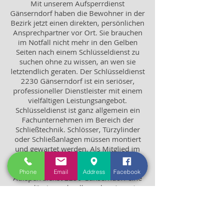
Mit unserem Aufsperrdienst
Gänserndorf haben die Bewohner in der
Bezirk jetzt einen direkten, persönlichen
Ansprechpartner vor Ort. Sie brauchen
im Notfall nicht mehr in den Gelben
Seiten nach einem Schlüsseldienst zu
suchen ohne zu wissen, an wen sie
letztendlich geraten. Der Schlüsseldienst
2230 Gänserndorf ist ein seriöser,
professioneller Dienstleister mit einem
vielfältigen Leistungsangebot.
Schlüsseldienst ist ganz allgemein ein
Fachunternehmen im Bereich der
Schließtechnik. Schlösser, Türzylinder
oder Schließanlagen müssen montiert
und gewartet werden. Als Mitglied im
Bundesverband Sicherungstechnik und
Aufsperrtechnik garantieren wir vom
Phone
Email
Address
Facebook
Aufsperrdienst 2230 Gänserndorf eine
zuverlässige, schnelle und preiswerte
Arbeit rund um die Türöffnung.
24 Stunden Hotline:
+43 676 36 33 856